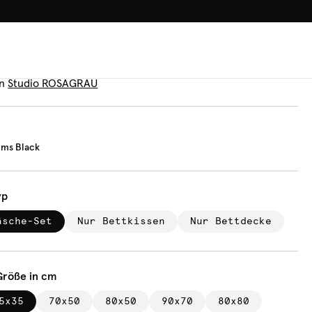
100.000+ GLÜCKLICHE KUN
äsche
tage Palms Black
n
Studio ROSAGRAU
lms Black
yp
äsche-Set
Nur Bettkissen
Nur Bettdecke
Größe in cm
5x35
70x50
80x50
90x70
80x80