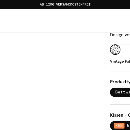
AB 120€ VERSANDKOSTENFREI
Bettw
Vin
Design vo
Vintage Pa
Produktt
Bettw
Kissen - 
5
KIDS