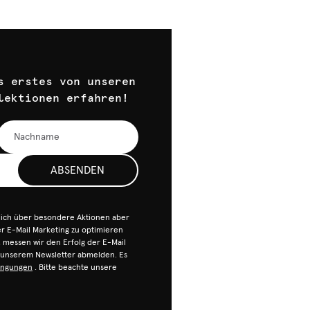
s erstes von unseren
lektionen erfahren!
ABSENDEN
dich über besondere Aktionen aber
 E-Mail Marketing zu optimieren
n, messen wir den Erfolg der E-Mail
n unserem Newsletter abmelden. Es
ingungen
. Bitte beachte unsere