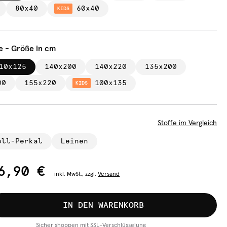
80x40
60x40
KIDS
e - Größe in cm
10x125
140x200
140x220
135x200
00
155x220
100x135
KIDS
Stoffe im Vergleich
oll-Perkal
Leinen
6,90 €
inkl.
MwSt., zzgl.
Versand
IN DEN WARENKORB
Sicher shoppen mit SSL-Verschlüsselung