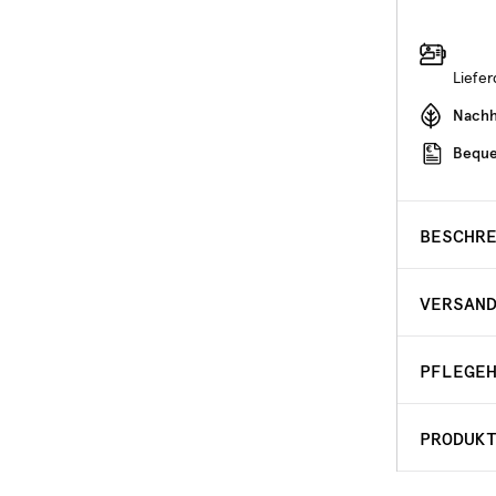
Liefe
Nachha
Beque
BESCHR
VERSAN
PFLEGE
PRODUK