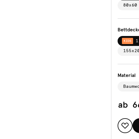
80x60
Bettdeck
1
KIDS
155x2
Material
Baumw
ab
6