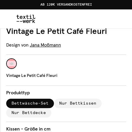
AB 120€ VERSANDKOSTENFREI
Home
Produkte
Bettwäsche
Vintage Le Petit Café Fl
Bettwäsche
Vintage Le Petit Café Fleuri
Design von
Jana Moßmann
Vintage Le Petit Café Fleuri
Produkttyp
Bettwäsche-Set
Nur Bettkissen
Nur Bettdecke
Kissen - Größe in cm