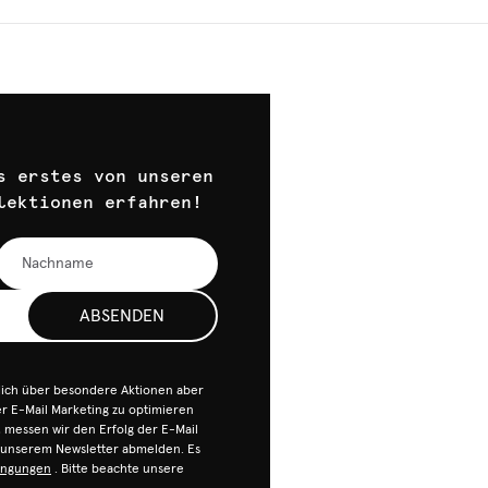
s erstes von unseren
lektionen erfahren!
ABSENDEN
dich über besondere Aktionen aber
 E-Mail Marketing zu optimieren
n, messen wir den Erfolg der E-Mail
n unserem Newsletter abmelden. Es
ingungen
. Bitte beachte unsere