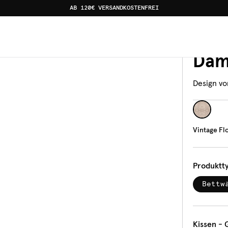
AB 120€ VERSANDKOSTENFREI
st Damask
Bettw
Vint
Dam
Design vo
Vintage Fl
Produktt
Bettw
Kissen - 