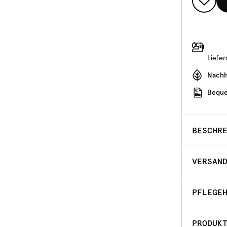
Liefe
Nachha
Beque
BESCHR
VERSAN
PFLEGE
PRODUK