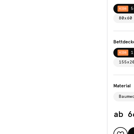
5
KIDS
80x60
Bettdeck
1
KIDS
155x2
Material
Baumw
ab
6