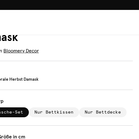
100.000+ GLÜCKLICHE KUN
äsche
age Florale Herbst
ask
n
Bloomery Decor
orale Herbst Damask
yp
äsche-Set
Nur Bettkissen
Nur Bettdecke
Größe in cm