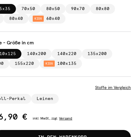
5x35
70x50
80x50
90x70
80x80
80x40
60x40
KIDS
e - Größe in cm
10x125
140x200
140x220
135x200
00
155x220
100x135
KIDS
Stoffe im Vergleich
oll-Perkal
Leinen
6,90 €
inkl.
MwSt., zzgl.
Versand