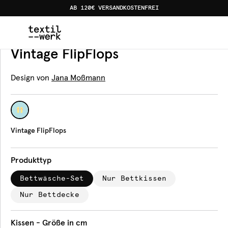
AB 120€ VERSANDKOSTENFREI
Home
Produkte
Bettwäsche
Vintage FlipFlops
Bettwäsche
Vintage FlipFlops
Design von
Jana Moßmann
Vintage FlipFlops
Produkttyp
Bettwäsche-Set
Nur Bettkissen
Nur Bettdecke
Kissen - Größe in cm