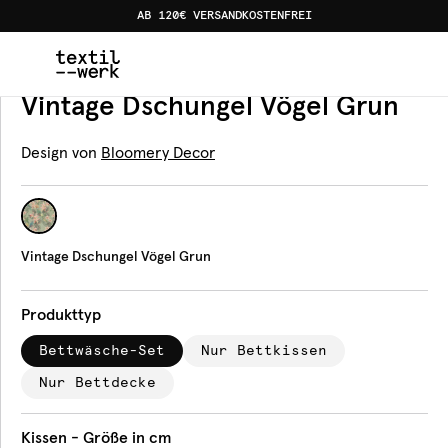
AB 120€ VERSANDKOSTENFREI
Home
Produkte
Bettwäsche
Vintage Dschungel Vöge
Bettwäsche
Vintage Dschungel Vögel Grun
Design von
Bloomery Decor
Vintage Dschungel Vögel Grun
Produkttyp
Bettwäsche-Set
Nur Bettkissen
Nur Bettdecke
Kissen - Größe in cm