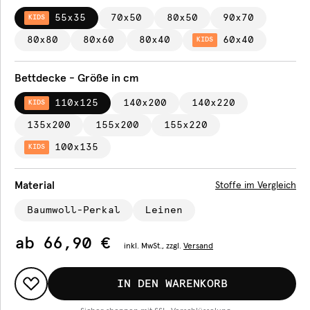
55x35
70x50
80x50
90x70
KIDS
80x80
80x60
80x40
60x40
KIDS
Bettdecke - Größe in cm
110x125
140x200
140x220
KIDS
135x200
155x200
155x220
100x135
KIDS
Material
Stoffe im Vergleich
Baumwoll-Perkal
Leinen
ab
66,90 €
inkl.
MwSt., zzgl.
Versand
IN DEN WARENKORB