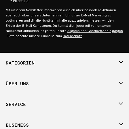
* Pflichtfeld
Mit unserem Newsletter informieren wir dich über besondere Aktionen
aber auch über uns als Unternehmen. Um unser E-Mail Marketing zu
optimieren und dir die richtigen Inhalte auszuspielen, messen wir den
Erfolg der E-Mail Kampagnen. Du kannst dich jederzeit von unserem
Newsletter abmelden. Es gelten unsere
Allgemeinen Geschäftsbedingungen
. Bitte beachte unsere Hinweise zum
Datenschutz
.
KATEGORIEN
ÜBER UNS
SERVICE
BUSINESS