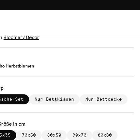
100.000+ GLÜCKLICHE KUN
äsche
tage Boho Herbstblumen
n
Bloomery Decor
oho Herbstblumen
yp
äsche-Set
Nur Bettkissen
Nur Bettdecke
Größe in cm
5x35
70x50
80x50
90x70
80x80