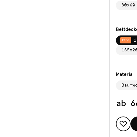
80x60
Bettdeck
1
KIDS
155x2
Material
Baumw
ab
6