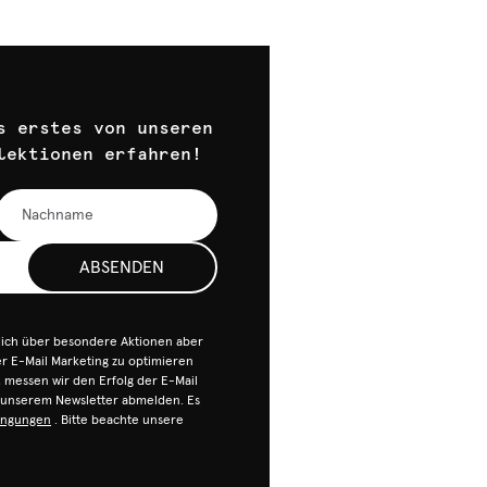
s erstes von unseren
lektionen erfahren!
ABSENDEN
dich über besondere Aktionen aber
 E-Mail Marketing zu optimieren
n, messen wir den Erfolg der E-Mail
n unserem Newsletter abmelden. Es
ingungen
. Bitte beachte unsere