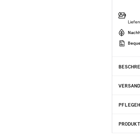
Liefe
Nachha
Beque
BESCHR
VERSAN
PFLEGE
PRODUK