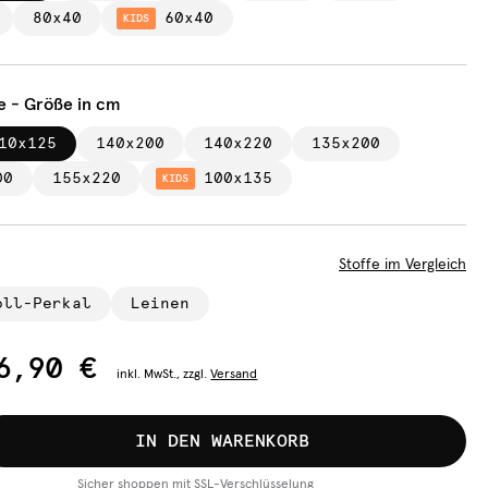
80x40
60x40
KIDS
e - Größe in cm
10x125
140x200
140x220
135x200
00
155x220
100x135
KIDS
Stoffe im Vergleich
oll-Perkal
Leinen
6,90 €
inkl.
MwSt., zzgl.
Versand
IN DEN WARENKORB
Sicher shoppen mit SSL-Verschlüsselung