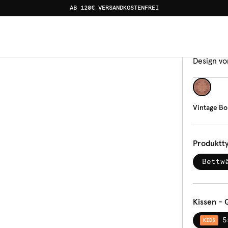
AB 120€ VERSANDKOSTENFREI
tblumen
Bettw
Vin
Design vo
Vintage B
Produktt
Bettw
Kissen - 
5
KIDS