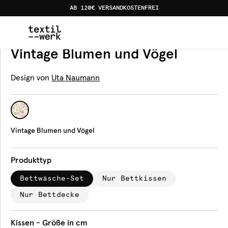
AB 120€ VERSANDKOSTENFREI
Home
Produkte
Bettwäsche
Vintage Blumen und Vög
Bettwäsche
Vintage Blumen und Vögel
Design von
Uta Naumann
Vintage Blumen und Vögel
Produkttyp
Bettwäsche-Set
Nur Bettkissen
Nur Bettdecke
Kissen - Größe in cm