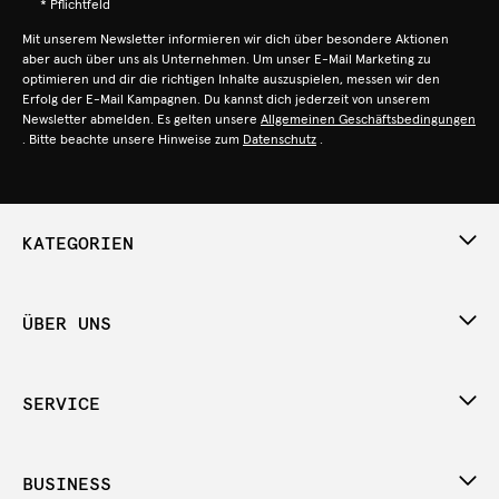
* Pflichtfeld
Mit unserem Newsletter informieren wir dich über besondere Aktionen
aber auch über uns als Unternehmen. Um unser E-Mail Marketing zu
optimieren und dir die richtigen Inhalte auszuspielen, messen wir den
Erfolg der E-Mail Kampagnen. Du kannst dich jederzeit von unserem
Newsletter abmelden. Es gelten unsere
Allgemeinen Geschäftsbedingungen
. Bitte beachte unsere Hinweise zum
Datenschutz
.
KATEGORIEN
ÜBER UNS
SERVICE
BUSINESS