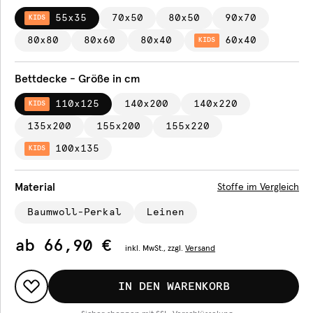
55x35
70x50
80x50
90x70
KIDS
80x80
80x60
80x40
60x40
KIDS
Bettdecke - Größe in cm
110x125
140x200
140x220
KIDS
135x200
155x200
155x220
100x135
KIDS
Material
Stoffe im Vergleich
Baumwoll-Perkal
Leinen
ab
66,90 €
inkl.
MwSt., zzgl.
Versand
IN DEN WARENKORB