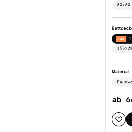
80x60
Bettdeck
1
KIDS
155x2
Material
Baumw
ab
6