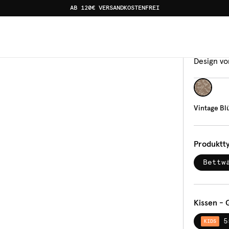
AB 120€ VERSANDKOSTENFREI
Bettw
Vin
Design vo
Vintage Bl
Produktt
Bettw
Kissen - 
5
KIDS