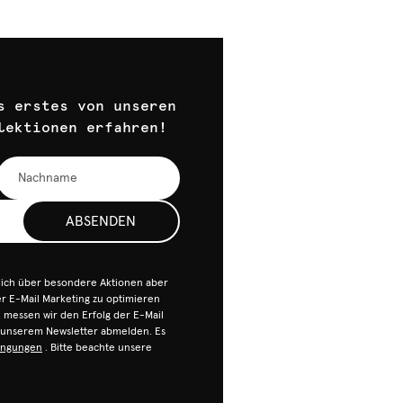
s erstes von unseren
lektionen erfahren!
ABSENDEN
dich über besondere Aktionen aber
 E-Mail Marketing zu optimieren
n, messen wir den Erfolg der E-Mail
n unserem Newsletter abmelden. Es
ingungen
. Bitte beachte unsere