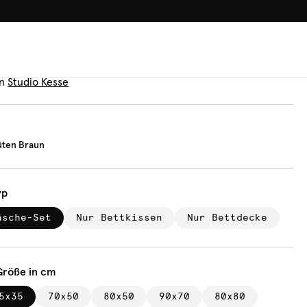
100.000+ GLÜCKLICHE KUN
äsche
tage Blüten Braun
n
Studio Kesse
üten Braun
yp
äsche-Set
Nur Bettkissen
Nur Bettdecke
Größe in cm
5x35
70x50
80x50
90x70
80x80