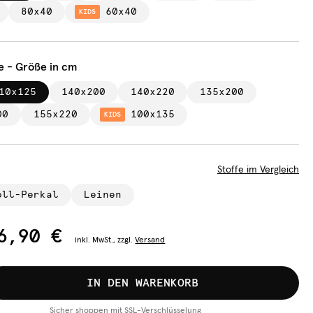
80x40
60x40
KIDS
e - Größe in cm
10x125
140x200
140x220
135x200
00
155x220
100x135
KIDS
Stoffe im Vergleich
oll-Perkal
Leinen
6,90 €
inkl.
MwSt., zzgl.
Versand
IN DEN WARENKORB
Sicher shoppen mit SSL-Verschlüsselung