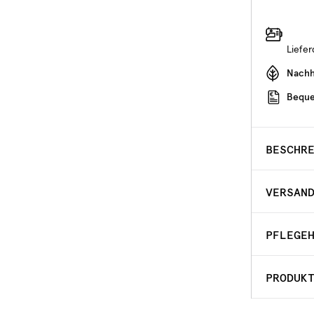
Liefe
Nachha
Beque
BESCHR
VERSAN
PFLEGE
PRODUK