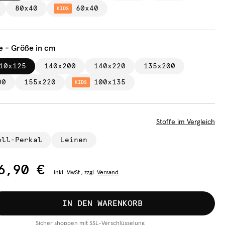
80x40
60x40
KIDS
e - Größe in cm
10x125
140x200
140x220
135x200
00
155x220
100x135
KIDS
Stoffe im Vergleich
oll-Perkal
Leinen
6,90 €
inkl.
MwSt., zzgl.
Versand
IN DEN WARENKORB
Sicher shoppen mit SSL-Verschlüsselung