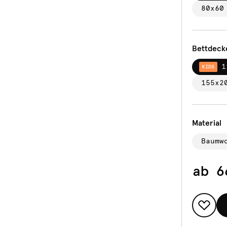
80x60
Bettdeck
1
KIDS
155x2
Material
Baumw
ab
6