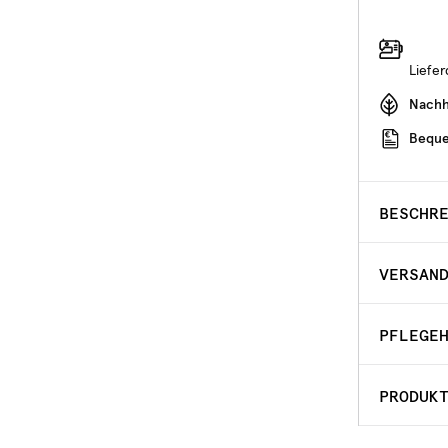
Liefe
Nachha
Beque
BESCHR
VERSAN
PFLEGE
PRODUK