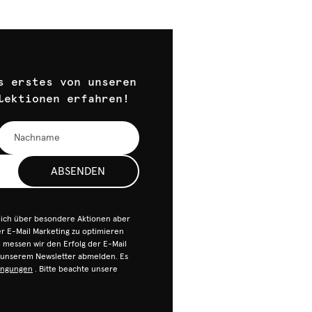
s erstes von unseren
lektionen erfahren!
ABSENDEN
dich über besondere Aktionen aber
 E-Mail Marketing zu optimieren
n, messen wir den Erfolg der E-Mail
n unserem Newsletter abmelden. Es
ingungen
. Bitte beachte unsere