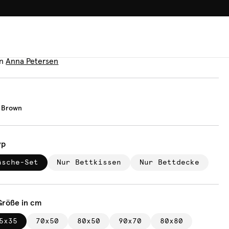
100.000+ GLÜCKLICHE KUN
äsche
ky Karo Brown
n
Anna Petersen
o Brown
yp
äsche-Set
Nur Bettkissen
Nur Bettdecke
Größe in cm
5x35
70x50
80x50
90x70
80x80