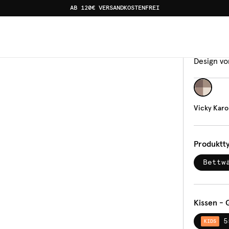
AB 120€ VERSANDKOSTENFREI
Bettw
Vic
Design vo
Vicky Kar
Produktt
Bettw
Kissen - 
5
KIDS