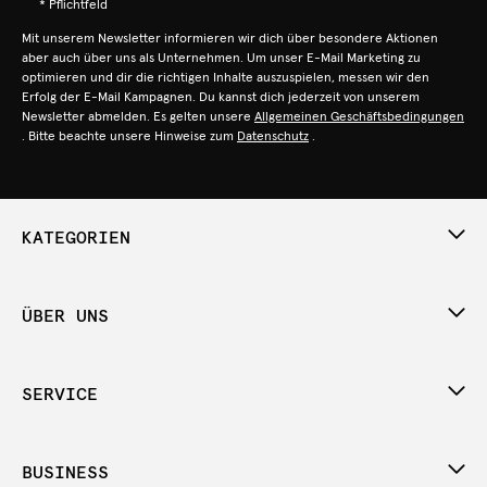
* Pflichtfeld
Mit unserem Newsletter informieren wir dich über besondere Aktionen
aber auch über uns als Unternehmen. Um unser E-Mail Marketing zu
optimieren und dir die richtigen Inhalte auszuspielen, messen wir den
Erfolg der E-Mail Kampagnen. Du kannst dich jederzeit von unserem
Newsletter abmelden. Es gelten unsere
Allgemeinen Geschäftsbedingungen
. Bitte beachte unsere Hinweise zum
Datenschutz
.
KATEGORIEN
ÜBER UNS
SERVICE
BUSINESS