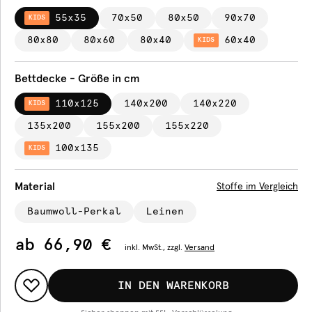
55x35
70x50
80x50
90x70
KIDS
80x80
80x60
80x40
60x40
KIDS
Bettdecke - Größe in cm
110x125
140x200
140x220
KIDS
135x200
155x200
155x220
100x135
KIDS
Material
Stoffe im Vergleich
Baumwoll-Perkal
Leinen
ab
66,90 €
inkl.
MwSt., zzgl.
Versand
IN DEN WARENKORB