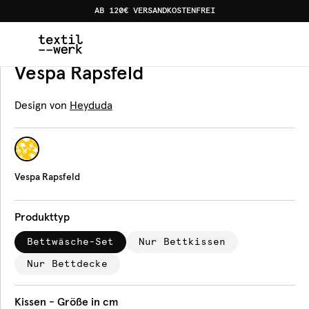
AB 120€ VERSANDKOSTENFREI
Home
Produkte
Bettwäsche
Vespa Rapsfeld
Bettwäsche
Vespa Rapsfeld
Design von
Heyduda
Vespa Rapsfeld
Produkttyp
Bettwäsche-Set
Nur Bettkissen
Nur Bettdecke
Kissen - Größe in cm