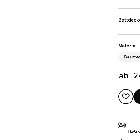
Bettdeck
Material
Baumw
ab
2
Liefe