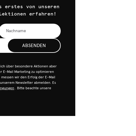
s erstes von unseren
lektionen erfahren!
ABSENDEN
dich über besondere Aktionen aber
 E-Mail Marketing zu optimieren
n, messen wir den Erfolg der E-Mail
n unserem Newsletter abmelden. Es
ingungen
. Bitte beachte unsere