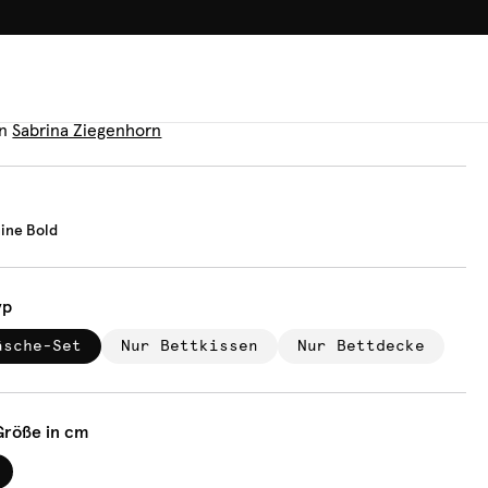
100.000+ GLÜCKLICHE KUN
äsche
o Sunshine Bold
n
Sabrina Ziegenhorn
ine Bold
yp
äsche-Set
Nur Bettkissen
Nur Bettdecke
Größe in cm