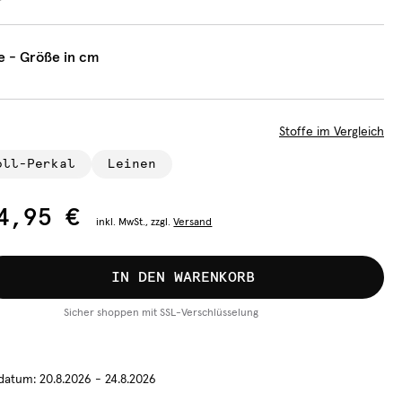
e - Größe in cm
Stoffe im Vergleich
oll-Perkal
Leinen
4,95 €
inkl.
MwSt., zzgl.
Versand
IN DEN WARENKORB
Sicher shoppen mit SSL-Verschlüsselung
rdatum:
20.8.2026 - 24.8.2026