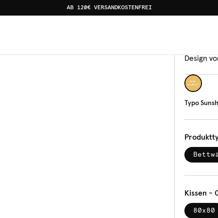
AB 120€ VERSANDKOSTENFREI
Bettw
Typ
Design vo
Typo Sunsh
Produktt
Bettw
Kissen - 
80x80