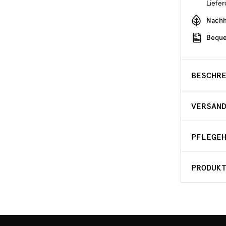
Liefe
Nachha
Beque
BESCHR
VERSAN
PFLEGE
PRODUK