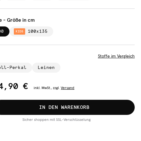
e - Größe in cm
00
100x135
KIDS
Stoffe im Vergleich
oll-Perkal
Leinen
4,90 €
inkl.
MwSt., zzgl.
Versand
IN DEN WARENKORB
Sicher shoppen mit SSL-Verschlüsselung