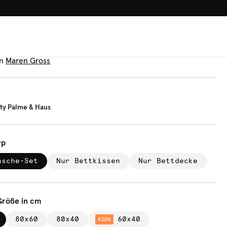
100.000+ GLÜCKLICHE KUN
äsche
ical City Palme & Haus
n
Maren Gross
ity Palme & Haus
yp
äsche-Set
Nur Bettkissen
Nur Bettdecke
Größe in cm
80x60
80x40
60x40
KIDS