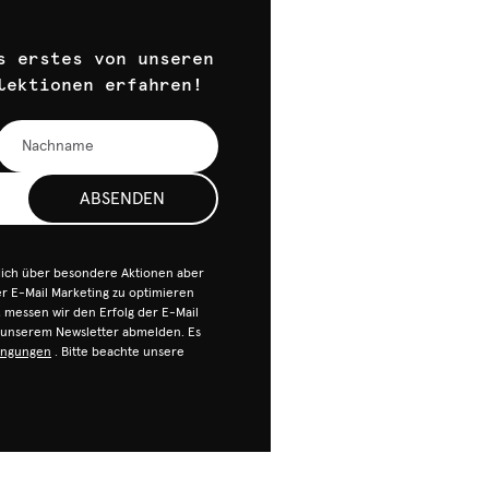
s erstes von unseren
lektionen erfahren!
ABSENDEN
dich über besondere Aktionen aber
 E-Mail Marketing zu optimieren
n, messen wir den Erfolg der E-Mail
n unserem Newsletter abmelden. Es
ingungen
. Bitte beachte unsere