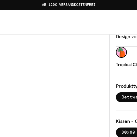
AB 120€ VERSANDKOSTENFREI
& Haus
Bettw
Trop
Design vo
Tropical C
Produktt
Bettw
Kissen - 
80x80