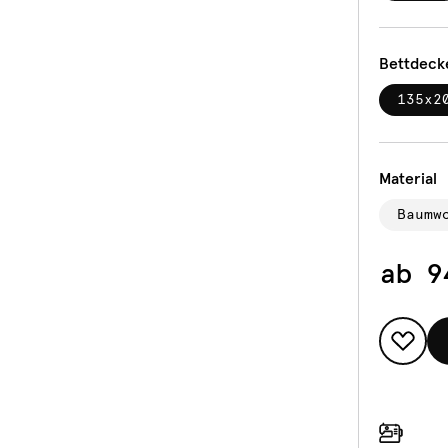
Bettdeck
135x2
Material
Baumw
ab
9