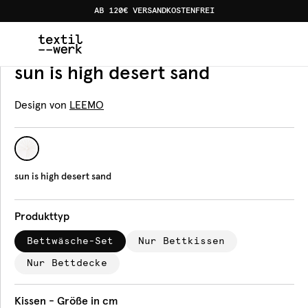
AB 120€ VERSANDKOSTENFREI
Home
Produkte
Bettwäsche
sun is high desert sand
Bettwäsche
sun is high desert sand
Design von
LEEMO
sun is high desert sand
Produkttyp
Bettwäsche-Set
Nur Bettkissen
Nur Bettdecke
Kissen - Größe in cm