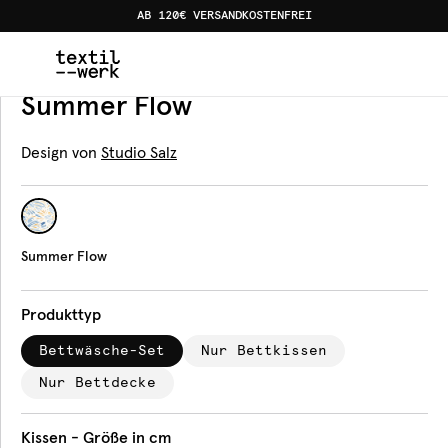
AB 120€ VERSANDKOSTENFREI
Home
Produkte
Bettwäsche
Summer Flow
Bettwäsche
Summer Flow
Design von
Studio Salz
Summer Flow
Produkttyp
Bettwäsche-Set
Nur Bettkissen
Nur Bettdecke
Kissen - Größe in cm