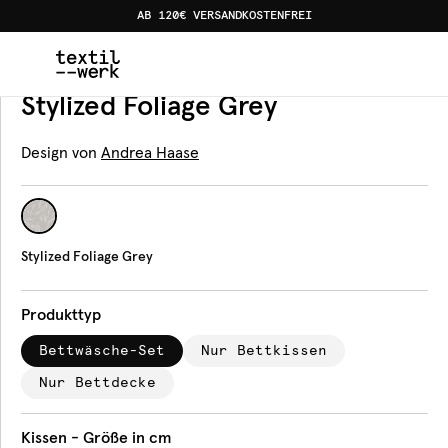
AB 120€ VERSANDKOSTENFREI
Home
Produkte
Bettwäsche
Stylized Foliage Grey
Bettwäsche
Stylized Foliage Grey
Design von
Andrea Haase
Stylized Foliage Grey
Produkttyp
Bettwäsche-Set
Nur Bettkissen
Nur Bettdecke
Kissen - Größe in cm