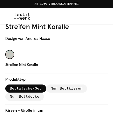
AB 120€ VERSANDKOSTENFREI
Home
Produkte
Bettwäsche
Streifen Mint Koralle
Bettwäsche
Streifen Mint Koralle
Design von
Andrea Haase
Streifen Mint Koralle
Produkttyp
Bettwäsche-Set
Nur Bettkissen
Nur Bettdecke
Kissen - Größe in cm