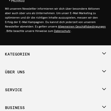
* Pflichtfeld
Mit unserem Newsletter informieren wir dich über besondere Aktionen
aber auch über uns als Unternehmen. Um unser E-Mail Marketing zu
optimieren und dir die richtigen Inhalte auszuspielen, messen wir den
Erfolg der E-Mail Kampagnen. Du kannst dich jederzeit von unserem
Newsletter abmelden. Es gelten unsere
Allgemeinen Geschäftsbedingungen
. Bitte beachte unsere Hinweise zum
Datenschutz
.
KATEGORIEN
ÜBER UNS
SERVICE
BUSINESS