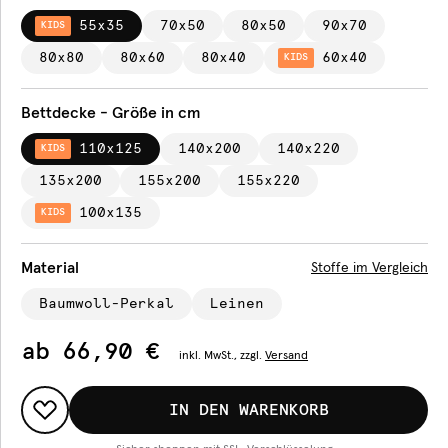
55x35
70x50
80x50
90x70
KIDS
80x80
80x60
80x40
60x40
KIDS
Bettdecke - Größe in cm
110x125
140x200
140x220
KIDS
135x200
155x200
155x220
100x135
KIDS
Material
Stoffe im Vergleich
Baumwoll-Perkal
Leinen
ab
66,90 €
inkl.
MwSt., zzgl.
Versand
IN DEN WARENKORB