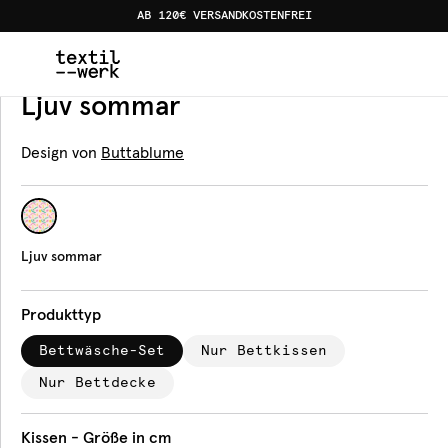
AB 120€ VERSANDKOSTENFREI
Home
Produkte
Bettwäsche
Ljuv sommar
Bettwäsche
Ljuv sommar
Design von
Buttablume
Ljuv sommar
Produkttyp
Bettwäsche-Set
Nur Bettkissen
Nur Bettdecke
Kissen - Größe in cm