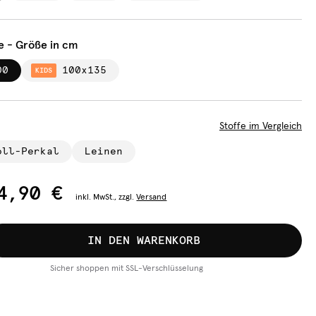
e - Größe in cm
00
100x135
KIDS
Stoffe im Vergleich
oll-Perkal
Leinen
4,90 €
inkl.
MwSt., zzgl.
Versand
IN DEN WARENKORB
Sicher shoppen mit SSL-Verschlüsselung