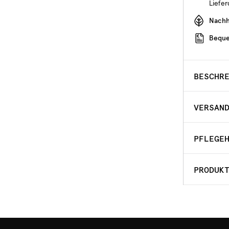
Liefe
Nachha
Beque
BESCHR
VERSAN
PFLEGE
PRODUK