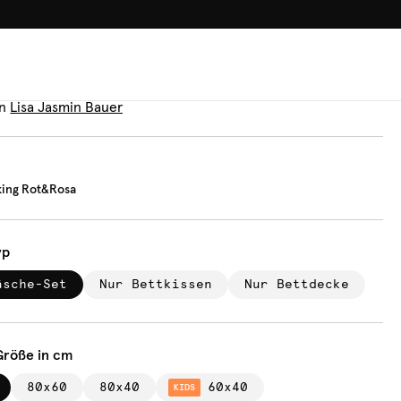
100.000+ GLÜCKLICHE KUN
äsche
orblocking Rot&Rosa
n
Lisa Jasmin Bauer
king Rot&Rosa
yp
äsche-Set
Nur Bettkissen
Nur Bettdecke
Größe in cm
80x60
80x40
60x40
KIDS