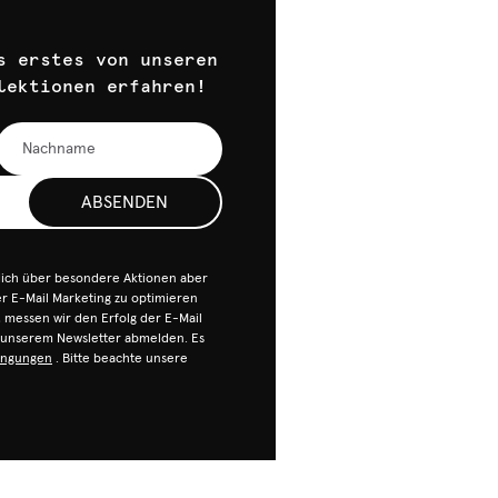
s erstes von unseren
lektionen erfahren!
ABSENDEN
dich über besondere Aktionen aber
 E-Mail Marketing zu optimieren
n, messen wir den Erfolg der E-Mail
n unserem Newsletter abmelden. Es
ingungen
. Bitte beachte unsere