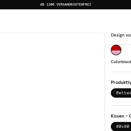
AB 120€ VERSANDKOSTENFREI
osa
Bettw
Col
Design vo
Colorbloc
Produktt
Bettw
Kissen - 
80x80