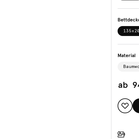
Bettdeck
135x2
Material
Baumw
ab
9