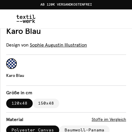
AB 120€ VERSANDKOSTENFREI
Home
Produkte
Bankauflagen
Karo Blau
Bankauflage
Karo Blau
Design von
Sophie Augustin Illustration
Karo Blau
Größe in cm
120x48
150x48
Material
Stoffe im Vergleich
Polyester Canvas
Baumwoll-Panama