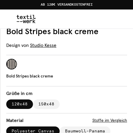
AB 120€ VERSANDKOSTENFREI
Home
Produkte
Bankauflagen
Bold Stripes black cre
Bankauflage
Bold Stripes black creme
Design von
Studio Kesse
Bold Stripes black creme
Größe in cm
120x48
150x48
Material
Stoffe im Vergleich
Polyester Canvas
Baumwoll-Panama