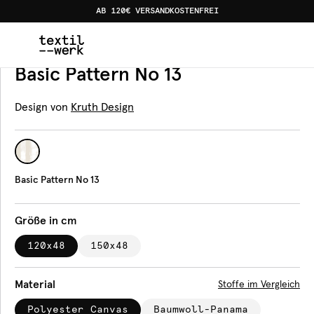
AB 120€ VERSANDKOSTENFREI
Home
Produkte
Bankauflagen
Basic Pattern No 13
Bankauflage
Basic Pattern No 13
Design von
Kruth Design
Basic Pattern No 13
Größe in cm
120x48
150x48
Material
Stoffe im Vergleich
Polyester Canvas
Baumwoll-Panama