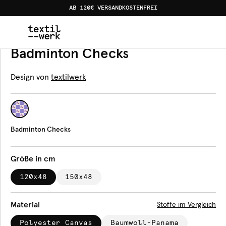
AB 120€ VERSANDKOSTENFREI
Home
Produkte
Bankauflagen
Badminton Checks
Bankauflage
Badminton Checks
Design von
textilwerk
Badminton Checks
Größe in cm
120x48
150x48
Material
Stoffe im Vergleich
Polyester Canvas
Baumwoll-Panama