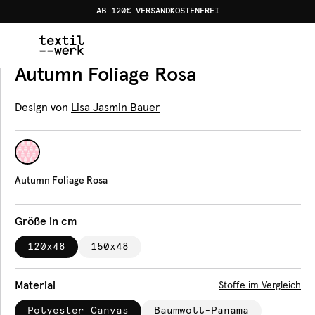
AB 120€ VERSANDKOSTENFREI
Home
Produkte
Bankauflagen
Autumn Foliage Rosa
Bankauflage
Autumn Foliage Rosa
Design von
Lisa Jasmin Bauer
Autumn Foliage Rosa
Größe in cm
120x48
150x48
Material
Stoffe im Vergleich
Polyester Canvas
Baumwoll-Panama