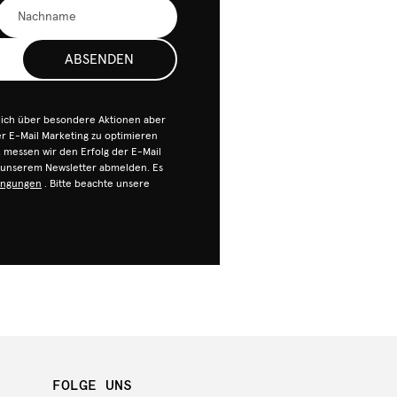
ABSENDEN
dich über besondere Aktionen aber
 E-Mail Marketing zu optimieren
n, messen wir den Erfolg der E-Mail
n unserem Newsletter abmelden. Es
ingungen
. Bitte beachte unsere
FOLGE UNS