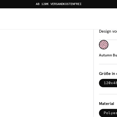
AB 120€ VERSANDKOSTENFREI
Banka
Aut
Design vo
Autumn Bu
Größe in
120x4
Material
Polye