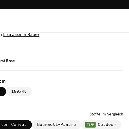
100.000+ GLÜCKLICHE KUN
uflage
umn Burst Rose
n
Lisa Jasmin Bauer
rst Rose
 cm
8
150x48
Stoffe im Vergleich
ster Canvas
Baumwoll-Panama
Outdoor
TIPP