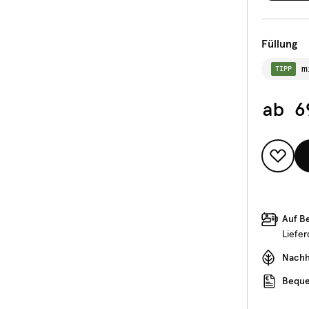
Füllung
m
TIPP
ab
6
Auf B
Liefe
Nachha
Beque