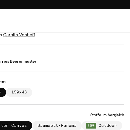
100.000+ GLÜCKLICHE KUN
uflage
umn Berries Beerenmuster
n
Carolin Vonhoff
rries Beerenmuster
 cm
8
150x48
Stoffe im Vergleich
ster Canvas
Baumwoll-Panama
Outdoor
TIPP