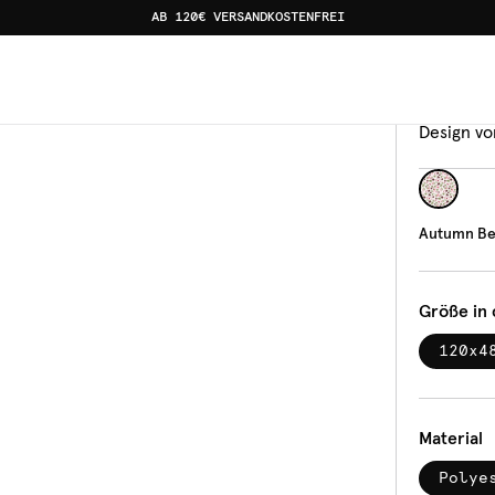
AB 120€ VERSANDKOSTENFREI
erenmuster
Banka
Aut
Design vo
Autumn Be
Größe in
120x4
Material
Polye