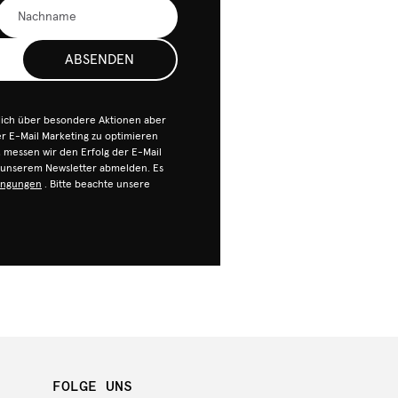
ABSENDEN
dich über besondere Aktionen aber
 E-Mail Marketing zu optimieren
n, messen wir den Erfolg der E-Mail
n unserem Newsletter abmelden. Es
ingungen
. Bitte beachte unsere
FOLGE UNS