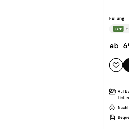
Füllung
m
TIPP
ab
6
Auf B
Liefe
Nachha
Beque