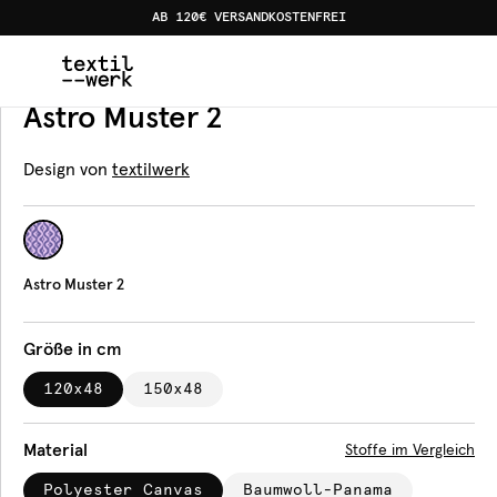
AB 120€ VERSANDKOSTENFREI
Home
Produkte
Bankauflagen
Astro Muster 2
Bankauflage
Astro Muster 2
Design von
textilwerk
Astro Muster 2
Größe in cm
120x48
150x48
Material
Stoffe im Vergleich
Polyester Canvas
Baumwoll-Panama