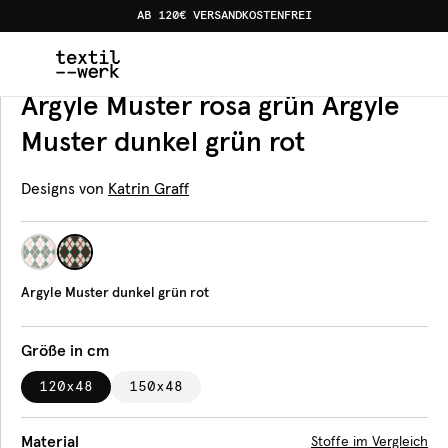
AB 120€ VERSANDKOSTENFREI
Home
Produkte
Bankauflagen
Argyle Muster dunkel g
Bankauflage
Argyle Muster rosa grün Argyle
Muster dunkel grün rot
Designs von
Katrin Graff
Argyle Muster dunkel grün rot
Größe in cm
120x48
150x48
Material
Stoffe im Vergleich