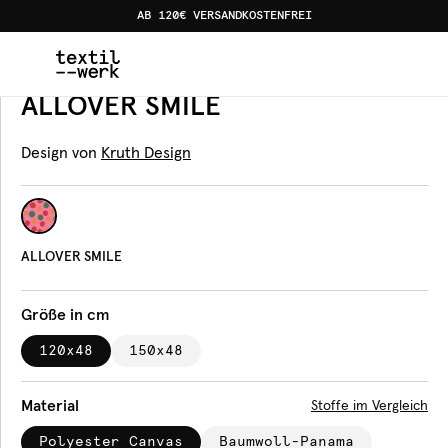
AB 120€ VERSANDKOSTENFREI
Home
Produkte
Bankauflagen
ALLOVER SMILE
Bankauflage
ALLOVER SMILE
Design von
Kruth Design
ALLOVER SMILE
Größe in cm
120x48
150x48
Material
Stoffe im Vergleich
Polyester Canvas
Baumwoll-Panama