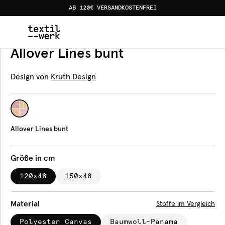
AB 120€ VERSANDKOSTENFREI
Home
Produkte
Bankauflagen
Allover Lines bunt
Bankauflage
Allover Lines bunt
Design von
Kruth Design
Allover Lines bunt
Größe in cm
120x48
150x48
Material
Stoffe im Vergleich
Polyester Canvas
Baumwoll-Panama