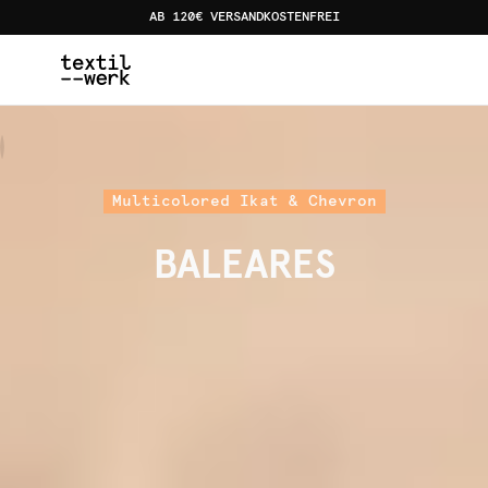
AB 120€ VERSANDKOSTENFREI
Home
Kollektionen
Baleares
Multicolored Ikat & Chevron
BALEARES