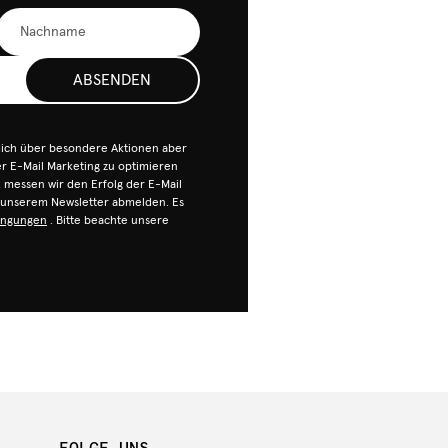
ABSENDEN
dich über besondere Aktionen aber
 E-Mail Marketing zu optimieren
n, messen wir den Erfolg der E-Mail
n unserem Newsletter abmelden. Es
ingungen
. Bitte beachte unsere
FOLGE UNS