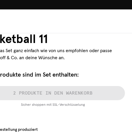
100.000+ GLÜCKLICHE KUN
s
2
Produkten
ketball 11
as Set ganz einfach wie von uns empfohlen oder passe
toff & Co. an deine Wünsche an.
rodukte sind im Set enthalten:
2 PRODUKTE IN DEN WARENKORB
Sicher shoppen mit SSL-Verschlüsselung
estellung produziert