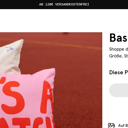
AB 120€ VERSANDKOSTENFREI
Set au
Bas
Shoppe d
Größe, S
Diese P
Auf B