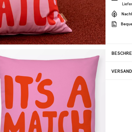
Lief
Nachh
Beque
chte vorbehalten
BESCHR
VERSAN